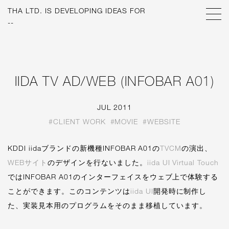
THA LTD. IS
DEVELOPING IDEAS FOR
W@MG]V(PHZ@R:49=F[=-!
IIDA TV AD/WEB (INFOBAR A01)
JUL 2011
#CLIENT WORK
#MOVIE
#WEBSITE
KDDI iidaブランドの新機種INFOBAR A01の
TVCM
の演出、
WEBサイト
のデザインを行ないました。
iida UI Virtual Touch
ではINFOBAR A01のインターフェイスをウェブ上で体験する
ことができます。このコンテンツは
iida UI
開発時に制作し
た、実装見本用のプログラムをそのまま移植しています。