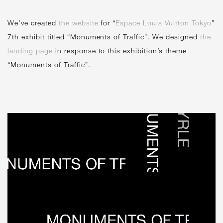
We’ve created
the website
for “
Espace Louis Vuitton Tokyo
”
7th exhibit titled “Monuments of Traffic”. We designed
the
landing page
in response to this exhibition’s theme
“Monuments of Traffic”.